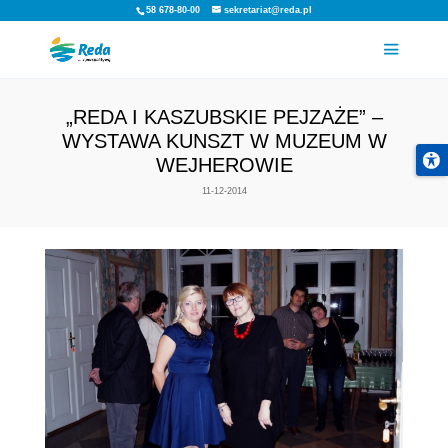
58 678-80-00
sekretariat@reda.pl
„REDA I KASZUBSKIE PEJZ
WYSTAWA KUNSZT W MUZ
WEJHEROWIE
11-12-2014