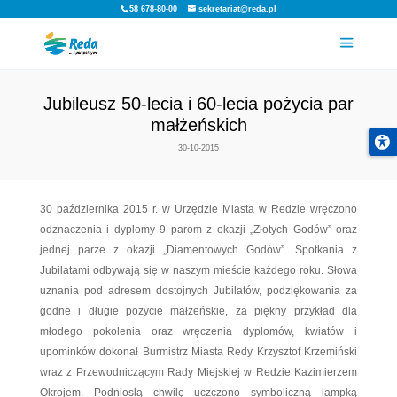
58 678-80-00
sekretariat@reda.pl
Jubileusz 50-lecia i 60-lecia po
małżeńskich
30-10-2015
30 października 2015 r. w Urzędzie Miasta w R
odznaczenia i dyplomy 9 parom z okazji „Złoty
jednej parze z okazji „Diamentowych Godów”
Jubilatami odbywają się w naszym mieście każde