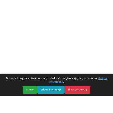
Korzystając z tej strony zgadzasz się na wykorzystywanie ciasteczek (pl
umieszczanych w Twojej przeglądarce.
Ochrona danych osobowych
Powered by
Translate
Opieka, serwis i strona internetowa
DIVart.pl