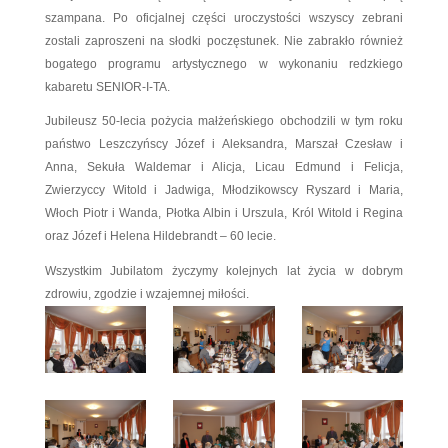
uznania pod adresem dostojnych Jubilatów, po
godne i długie pożycie małżeńskie, za piękny
młodego pokolenia oraz wręczenia dyplomó
upominków dokonał Burmistrz Miasta Redy Krzysz
wraz z Przewodniczącym Rady Miejskiej w Redz
Okrojem. Podniosłą chwilę uczczono symbol
szampana. Po oficjalnej części uroczystości w
zostali zaproszeni na słodki poczęstunek. Nie za
bogatego programu artystycznego w wykonan
kabaretu SENIOR-I-TA.
Jubileusz 50-lecia pożycia małżeńskiego obchodz
państwo Leszczyńscy Józef i Aleksandra, Mars
Anna, Sekuła Waldemar i Alicja, Licau Edmu
Zwierzyccy Witold i Jadwiga, Młodzikowscy Ry