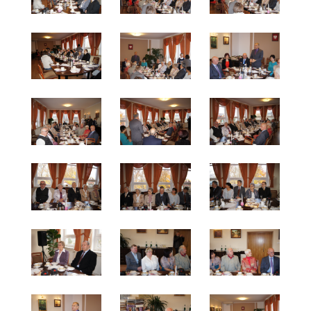
Włoch Piotr i Wanda, Płotka Albin i Urszula, Król 
oraz Józef i Helena Hildebrandt – 60 lecie.
Wszystkim Jubilatom życzymy kolejnych lat ż
zdrowiu, zgodzie i wzajemnej miłości.