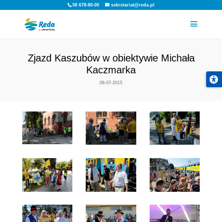
58 678-80-00
sekretariat@reda.pl
Zjazd Kaszubów w obiektywie
Kaczmarka
06-07-2015