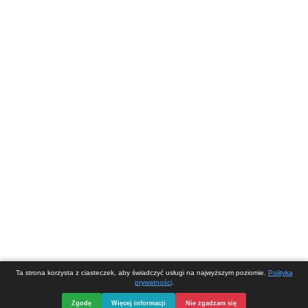
Urząd Miasta Redy
Ul. Gdańska 33, 84-240 Reda /
Biuro Obsługi In
Sekretariat Burmistrza Miasta: Tel/Fax 58 678-80-23/ 58 678-31-24 | e-
Lokalizacja→
Korzystając z tej strony zgadzasz się na wykorzystywanie ciasteczek (pl
umieszczanych w Twojej przeglądarce.
Ochrona danych osobowych
Powered by
Translate
Opieka, serwis i strona internetowa
DIVart.pl