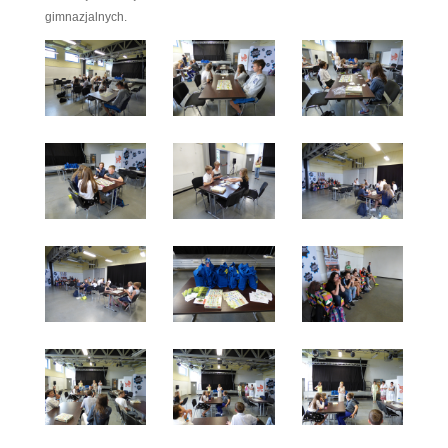
otrzymały upominki, które wręczali przedstawic
samorządu p. Hanna Janiak – Sekretarz Miasta, p.
Doradca Burmistrza ds. Spraw Społecznych i O
Tomasz Wiśniewski – Dyrektor Miejskiego Do
związku z tym, że gra cieszy się sporym zai
jesienią zostaną zorganizowane podobne rozgry
gimnazjalnych.