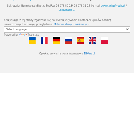
←
Festyn Parafialny
Ogłoszenie wyników II Cas