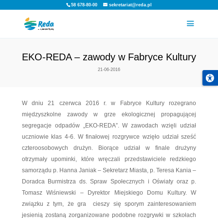
58 678-80-00
sekretariat@reda.pl
EKO-REDA – zawody w Fabryce
21-06-2016
W dniu 21 czerwca 2016 r. w Fabryce Kultu
międzyszkolne zawody w grze ekologicznej 
segregacje odpadów „EKO-REDA”. W zawodach 
uczniowie klas 4-6. W finałowej rozgrywce wzięł
czteroosobowych drużyn. Biorące udział w f