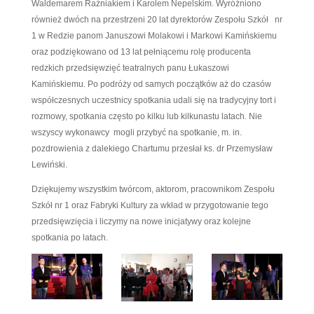
się na powrót na deski redzkiej sceny i wykonali w
piosenki. Pani zastępca burmistrza Halina Grzeszc
sekretarz miasta Hanna Janiak i dyrektor Fabryki 
Wiśniewski podziękowali twórcom pierwszych prz
czele z panią Marzenną Jodłowską (ona dała pocz
Waldemarem Raźniakiem i Karolem Nepelskim. W
również dwóch na przestrzeni 20 lat dyrektorów Z
1 w Redzie panom Januszowi Molakowi i Markowi
oraz podziękowano od 13 lat pełniącemu rolę pro
redzkich przedsięwzięć teatralnych panu Łukaszow
Kamińskiemu. Po podróży od samych początków a
współczesnych uczestnicy spotkania udali się na tra
rozmowy, spotkania często po kilku lub kilkunastu l
wszyscy wykonawcy mogli przybyć na spotkanie, m.