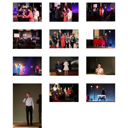
pozdrowienia z dalekiego Chartumu przesłał ks. d
Lewiński.
Dziękujemy wszystkim twórcom, aktorom, pracown
Szkół nr 1 oraz Fabryki Kultury za wkład w przygot
przedsięwzięcia i liczymy na nowe inicjatywy oraz 
spotkania po latach.