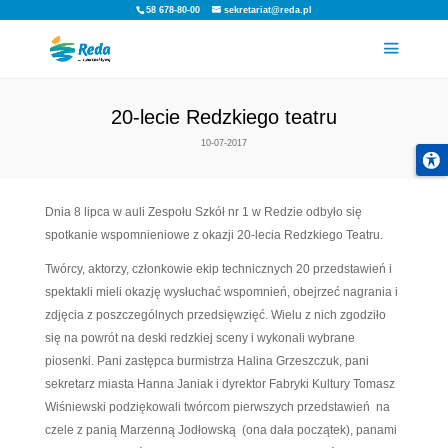
58 678-80-00
sekretariat@reda.pl
20-lecie Redzkiego teat
10-07-2017
Dnia 8 lipca w auli Zespołu Szkół nr 1 w Redzie od
spotkanie wspomnieniowe z okazji 20-lecia Redzki
Twórcy, aktorzy, członkowie ekip technicznych 20 p
spektakli mieli okazję wysłuchać wspomnień, obejr
zdjęcia z poszczególnych przedsięwzięć. Wielu z n