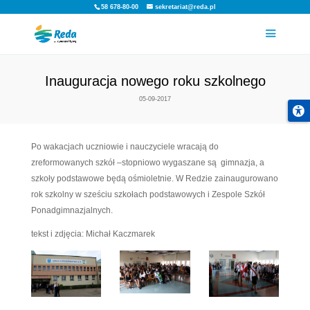
58 678-80-00
sekretariat@reda.pl
Inauguracja nowego roku sz
05-09-2017
Po wakacjach uczniowie i nauczyciele wracają do
zreformowanych szkół –stopniowo wygaszane są g
szkoły podstawowe będą ośmioletnie. W Redzie 
rok szkolny w sześciu szkołach podstawowych i Ze
Ponadgimnazjalnych.