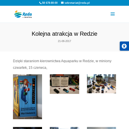
58 678-80-00
sekretariat@reda.pl
Kolejna atrakcja w Redz
21-06-2017
Dzięki staraniom kierownictwa Aquaparku w Redzi
czwartek, 15 czerwca,