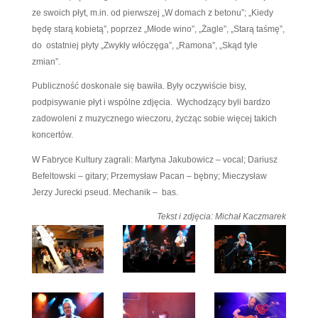
wykonawczynią ballad, będących mieszaniną muzyki
rocka. Jest kompozytorką większości swoich utwor
jej są ciepłe i refleksyjne. Śpiewa w nich o miłości,
nadziei i szukaniu prawdziwej więzi.
W czasie piątkowego koncertu zaśpiewała repertu
ze swoich płyt, m.in. od pierwszej „W domach z bet
będę starą kobietą”, poprzez „Młode wino”, „Żagle”,
do ostatniej płyty „Zwykły włóczęga”, „Ramona”, „S
zmian”.
Publiczność doskonale się bawiła. Były oczywiście 
podpisywanie płyt i wspólne zdjęcia. Wychodzący 
zadowoleni z muzycznego wieczoru, życząc sobie w
koncertów.