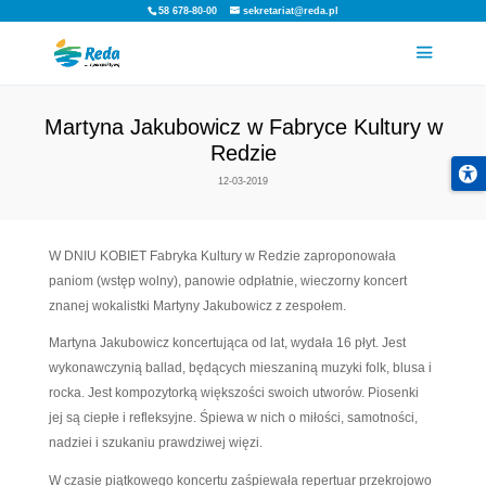
58 678-80-00
sekretariat@reda.pl
Martyna Jakubowicz w Fabryce 
Redzie
12-03-2019
W DNIU KOBIET Fabryka Kultury w Redzie zaprop
paniom (wstęp wolny), panowie odpłatnie, wieczor
znanej wokalistki Martyny Jakubowicz z zespołem.
Martyna Jakubowicz koncertująca od lat, wydała 16 