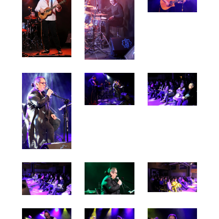
W Fabryce Kultury zagrali: Martyna Jakubowicz – v
Befeltowski – gitary; Przemysław Pacan – bębny; 
Jerzy Jurecki pseud. Mechanik – bas.
Tekst i zdjęcia: M