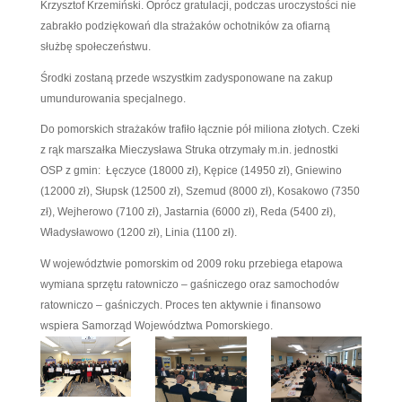
województwa pomorskiego. Dotacje pozwolą kupić
nowe wozy ratowniczo – gaśnicze oraz specjalistyc
wykorzystywany w akcjach ratowniczych.
Gospodarzami spotkania byli Marszałek Wojewód
Pomorskiego Mieczysław Struk oraz Burmistrz Mia
Krzysztof Krzemiński. Oprócz gratulacji, podczas ur
zabrakło podziękowań dla strażaków ochotników za
służbę społeczeństwu.
Środki zostaną przede wszystkim zadysponowane 
umundurowania specjalnego.
Do pomorskich strażaków trafiło łącznie pół miliona
z rąk marszałka Mieczysława Struka otrzymały m.in.
OSP z gmin: Łęczyce (18000 zł), Kępice (14950 zł