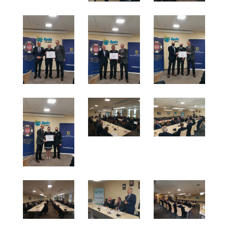
(12000 zł), Słupsk (12500 zł), Szemud (8000 zł), 
zł), Wejherowo (7100 zł), Jastarnia (6000 zł), Reda 
Władysławowo (1200 zł), Linia (1100 zł).
W województwie pomorskim od 2009 roku przebie
wymiana sprzętu ratowniczo – gaśniczego oraz 
ratowniczo – gaśniczych. Proces ten aktywnie i fi
wspiera Samorząd Województwa Pomorskiego.