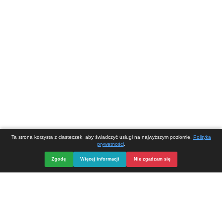
Korzystając z tej strony zgadzasz się na wykorzystywanie ciasteczek (pl
umieszczanych w Twojej przeglądarce.
Ochrona danych osobowych
Powered by
Translate
Opieka, serwis i strona internetowa
DIVart.pl