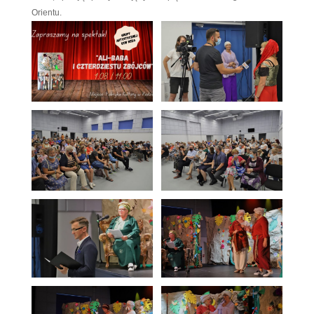
Macieja Wiznera – aktora Teatru Miejskiego w Gdyn
Historia o dzielnym Ali-Babie – bajka nie tylko dla dz
jedną z najpopularniejszych opowieści zbioru „Baśn
jednej nocy”. Zafascynowany kulturą, filozofią i ob
Wschodu wybitny polski poeta Bolesław Leśmian o
nowo, opisując poetyckim językiem piękno baśnio
Orientu.