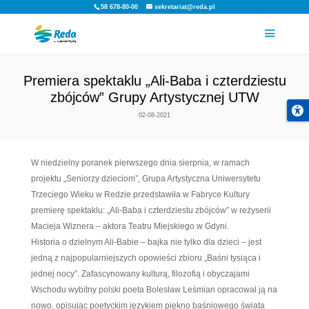
58 678-80-00
sekretariat@reda.pl
Premiera spektaklu „Ali-Baba i c
zbójców” Grupy Artystyczn
02-08-2021
W niedzielny poranek pierwszego dnia sierpnia, w
projektu „Seniorzy dzieciom”, Grupa Artystyczna Un
Trzeciego Wieku w Redzie przedstawiła w Fabryce 
premierę spektaklu: „Ali-Baba i czterdziestu zbójcó